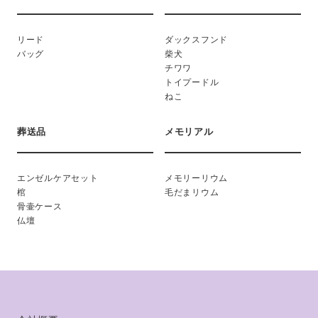
リード
ダックスフンド
バッグ
柴犬
チワワ
トイプードル
ねこ
葬送品
メモリアル
エンゼルケアセット
メモリーリウム
棺
毛だまリウム
骨壷ケース
仏壇