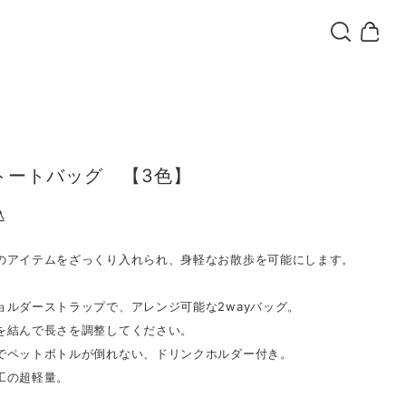
トートバッグ 【3色】
込
のアイテムをざっくり入れられ、身軽なお散歩を可能にします。
ョルダーストラップで、アレンジ可能な2wayバッグ。
を結んで長さを調整してください。
でペットボトルが倒れない、ドリンクホルダー付き。
工の超軽量。