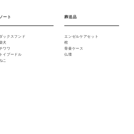
ノート
葬送品
ダックスフンド
エンゼルケアセット
柴犬
棺
チワワ
骨壷ケース
トイプードル
仏壇
ねこ