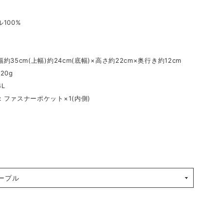
100%
約35cm(上幅)約24cm(底幅)×高さ約22cm×奥行き約12cm
20g
L
ファスナーポケット×1(内側)