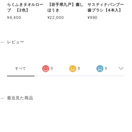
らくふきタオルロー
【岩手県九戸】癒し
サスティナバンブー
ブ 【2色】
ほうき
歯ブラシ【4本入】
¥4,400
¥22,000
¥990
レビュー
REVIEW
すべて
0
0
0
最近見た商品
RECENTLY VIEWED